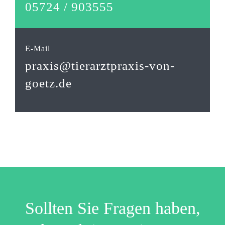
05724 / 903555
E-Mail
praxis@tierarztpraxis-von-
goetz.de
Sollten Sie Fragen haben,