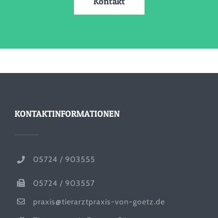
Kontakt
KONTAKTINFORMATIONEN
05724 / 903555
05724 / 903557
praxis@tierarztpraxis-von-goetz.de