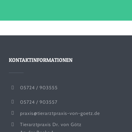
KONTAKTINFORMATIONEN
05724 / 903555
05724 / 903557
praxis@tierarztpraxis-von-goetz.de
Tierarztpraxis Dr. von Götz