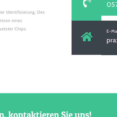
05
er Identifizierung. Des
etzen eines
setzter Chips.
E-Ma
pra
n, kontaktieren Sie uns!