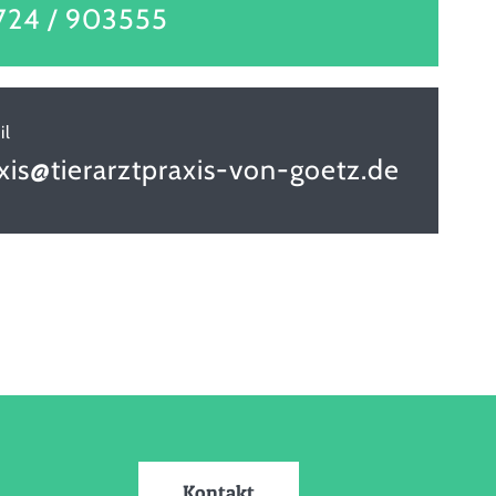
724 / 903555
il
xis@tierarztpraxis-von-goetz.de
Kontakt