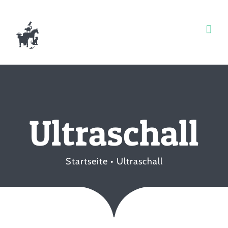
Zum
Inhalt
springen
Ultraschall
Startseite
Ultraschall